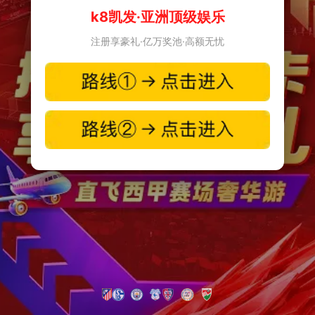
k8凯发·亚洲顶级娱乐
注册享豪礼·亿万奖池·高额无忧